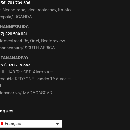
256) 701 739 606
a Ngabo road, Ideal residency, Kololo
mpala/ UGANDA
OHANNESBURG
27) 820 509 081
Homestread Rd, Oriel, Bedfordview
hannesburg/ SOUTH-AFRICA
NTANANARIVO
261) 320 719 642
t II I 143 Ter CED Alarobia –
meuble REDZONE Ivandry 1è étage –
1
tananarivo/ MADAGASCAR
ngues
Français