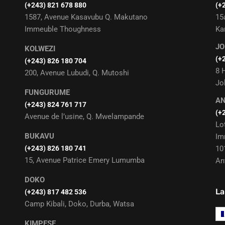
‭(+243) 821 678 880
(+
1587, Avenue Kasavubu Q. Makutano
15
Immeuble Thoughness
Ka
J
KOLWEZI
(+
(+243) 826 180 704
8 
200, Avenue Lubudi, Q. Mutoshi
Jo
FUNGURUME
A
(+243) 824 761 717
(+
Avenue de l’usine, Q. Mwelampande
Lo
BUKAVU
Im
(+243) 826 180 741
10
15, Avenue Patrice Emery Lumumba
An
DOKO
La
(+243) 817 482 536
Camp Kibali, Doko, Durba, Watsa
KIMPESE