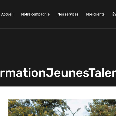
Accueil
Notre compagnie
Nos services
Nos clients
É
rmationJeunesTale