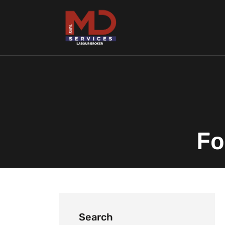
Fo
Search