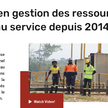
en gestion des ressou
u service depuis 2014
ise
nel
 au
ans
 la
és
 le
n.
Watch Video!