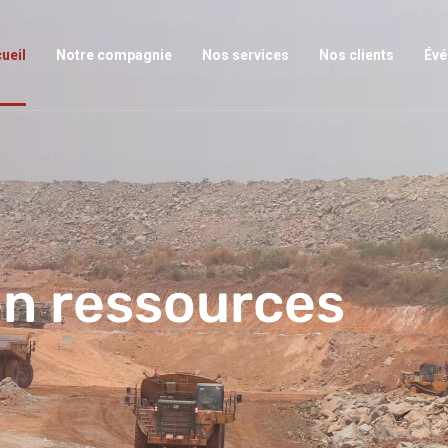
ueil
Notre compagnie
Nos services
Nos clients
Év
en ressources