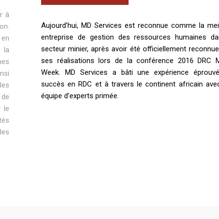
r à
Aujourd’hui, MD Services est reconnue comme la meil
on.
entreprise de gestion des ressources humaines da
 en
secteur minier, après avoir été officiellement reconnu
 la
ses réalisations lors de la conférence 2016 DRC M
nes
Week. MD Services a bâti une expérience éprouv
nsi
succès en RDC et à travers le continent africain ave
les
équipe d’experts primée.
 de
 le
tés
les