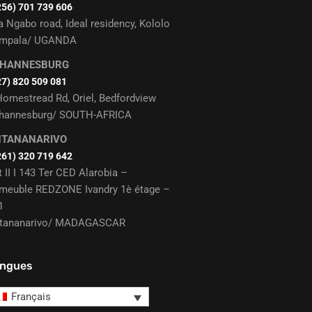
256) 701 739 606
a Ngabo road, Ideal residency, Kololo
mpala/ UGANDA
OHANNESBURG
27) 820 509 081
Homestread Rd, Oriel, Bedfordview
hannesburg/ SOUTH-AFRICA
NTANANARIVO
261) 320 719 642
t II I 143 Ter CED Alarobia –
meuble REDZONE Ivandry 1è étage –
1
tananarivo/ MADAGASCAR
ngues
Français