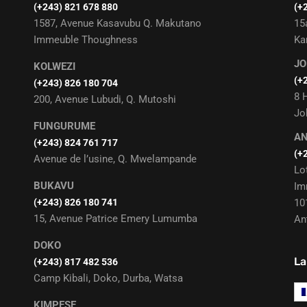
‭(+243) 821 678 880
(+
1587, Avenue Kasavubu Q. Makutano
15
Immeuble Thoughness
Ka
J
KOLWEZI
(+
(+243) 826 180 704
8 
200, Avenue Lubudi, Q. Mutoshi
Jo
FUNGURUME
A
(+243) 824 761 717
(+
Avenue de l’usine, Q. Mwelampande
Lo
BUKAVU
Im
(+243) 826 180 741
10
15, Avenue Patrice Emery Lumumba
An
DOKO
La
(+243) 817 482 536
Camp Kibali, Doko, Durba, Watsa
KIMPESE