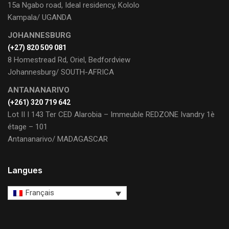
15a Ngabo road, Ideal residency, Kololo
Kampala/ UGANDA
JOHANNESBURG
(+27) 820 509 081
8 Homestread Rd, Oriel, Bedfordview
Johannesburg/ SOUTH-AFRICA
ANTANANARIVO
(+261) 320 719 642
Lot II I 143 Ter CED Alarobia – Immeuble REDZONE Ivandry 1è
étage – 101
Antananarivo/ MADAGASCAR
Langues
Français