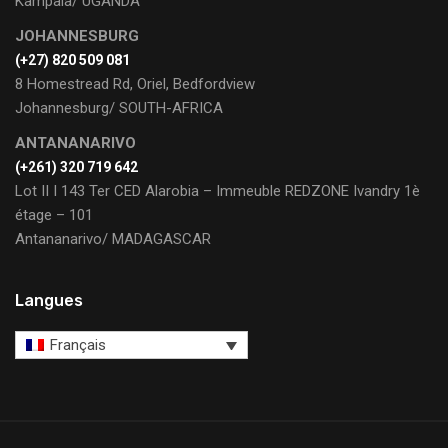
Kampala/ UGANDA
JOHANNESBURG
(+27) 820 509 081
8 Homestread Rd, Oriel, Bedfordview
Johannesburg/ SOUTH-AFRICA
ANTANANARIVO
(+261) 320 719 642
Lot II I 143 Ter CED Alarobia – Immeuble REDZONE Ivandry 1è
étage – 101
Antananarivo/ MADAGASCAR
Langues
Français