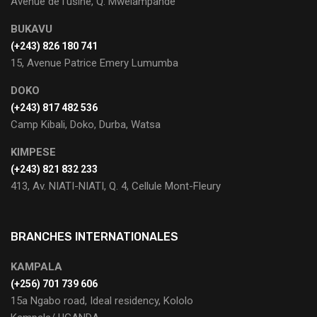
Avenue de l’usine, Q. Mwelampande
BUKAVU
(+243) 826 180 741
15, Avenue Patrice Emery Lumumba
DOKO
(+243) 817 482 536
Camp Kibali, Doko, Durba, Watsa
KIMPESE
(+243) 821 832 233
413, Av. NIATI-NIATI, Q. 4, Cellule Mont-Fleury
BRANCHES INTERNATIONALES
KAMPALA
(+256) 701 739 606
15a Ngabo road, Ideal residency, Kololo