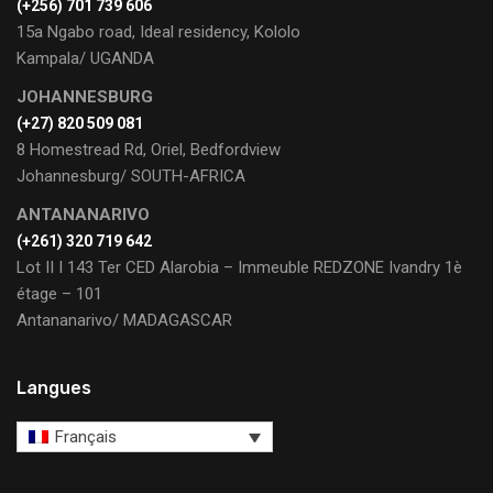
(+256) 701 739 606
15a Ngabo road, Ideal residency, Kololo
Kampala/ UGANDA
JOHANNESBURG
(+27) 820 509 081
8 Homestread Rd, Oriel, Bedfordview
Johannesburg/ SOUTH-AFRICA
ANTANANARIVO
(+261) 320 719 642
Lot II I 143 Ter CED Alarobia – Immeuble REDZONE Ivandry 1è
étage – 101
Antananarivo/ MADAGASCAR
Langues
Français