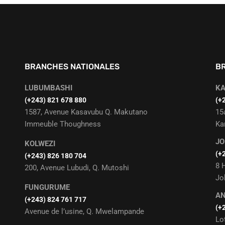
BRANCHES NATIONALES
B
LUBUMBASHI
K
‭(+243) 821 678 880
(+
1587, Avenue Kasavubu Q. Makutano
15
Immeuble Thoughness
Ka
J
KOLWEZI
(+
(+243) 826 180 704
8 
200, Avenue Lubudi, Q. Mutoshi
Jo
FUNGURUME
A
(+243) 824 761 717
(+
Avenue de l’usine, Q. Mwelampande
Lo