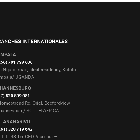
RANCHES INTERNATIONALES
AMPALA
256) 701 739 606
a Ngabo road, Ideal residency, Kololo
mpala/ UGANDA
OHANNESBURG
27) 820 509 081
Homestread Rd, Oriel, Bedfordview
hannesburg/ SOUTH-AFRICA
NTANANARIVO
261) 320 719 642
t II I 143 Ter CED Alarobia –