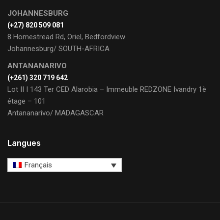
JOHANNESBURG
(+27) 820 509 081
8 Homestread Rd, Oriel, Bedfordview
Johannesburg/ SOUTH-AFRICA
ANTANANARIVO
(+261) 320 719 642
Lot II I 143 Ter CED Alarobia – Immeuble REDZONE Ivandry 1è
étage – 101
Antananarivo/ MADAGASCAR
Langues
Français