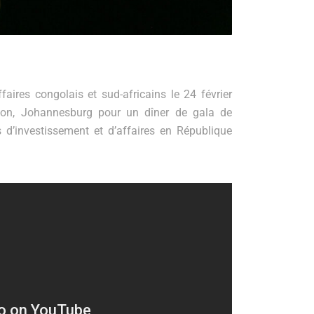
es congolais et sud-africains le 24 février
ton, Johannesburg pour un dîner de gala de
 d’investissement et d’affaires en République