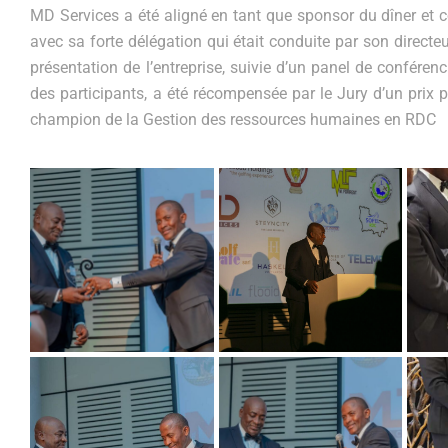
MD Services a été aligné en tant que sponsor du dîner et c
avec sa forte délégation qui était conduite par son direct
présentation de l’entreprise, suivie d’un panel de conféren
des participants, a été récompensée par le Jury d’un prix
champion de la Gestion des ressources humaines en RDC