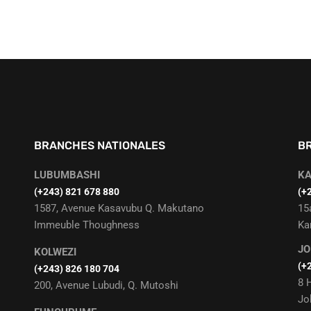
BRANCHES NATIONALES
B
LUBUMBASHI
K
‭(+243) 821 678 880
(+
1587, Avenue Kasavubu Q. Makutano
15
Immeuble Thoughness
Ka
J
KOLWEZI
(+
(+243) 826 180 704
8 
200, Avenue Lubudi, Q. Mutoshi
Jo