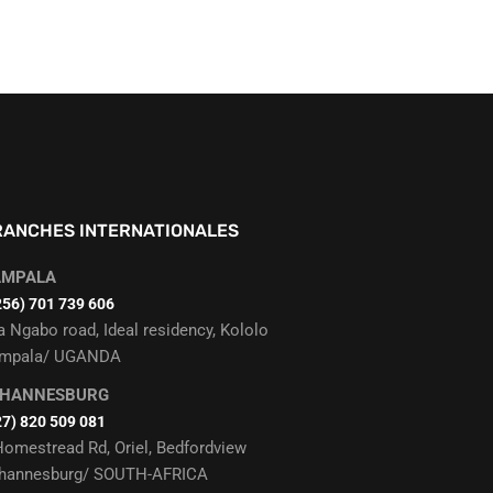
RANCHES INTERNATIONALES
AMPALA
256) 701 739 606
a Ngabo road, Ideal residency, Kololo
mpala/ UGANDA
OHANNESBURG
27) 820 509 081
Homestread Rd, Oriel, Bedfordview
hannesburg/ SOUTH-AFRICA