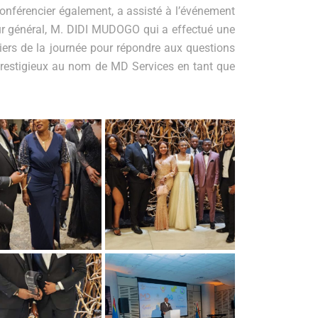
onférencier également, a assisté à l’événement
eur général, M. DIDI MUDOGO qui a effectué une
ciers de la journée pour répondre aux questions
 prestigieux au nom de MD Services en tant que