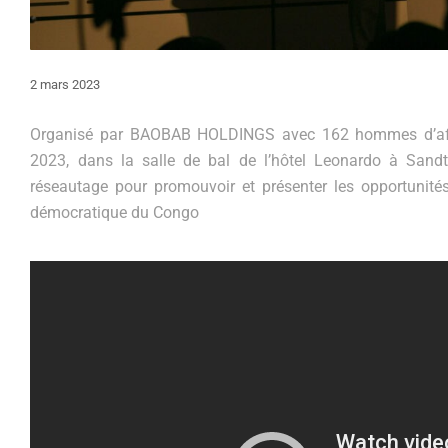
2 mars 2023
Organisé par BAOBAB HOLDINGS avec 162 hommes d’affair
2023, dans la salle de bal de l’hôtel Leonardo à Sand
réseautage pour promouvoir et présenter les opportunités
démocratique du Congo